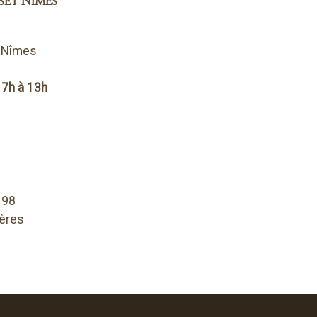
set Nîmes
0 Nîmes
 7h à 13h
198
ières